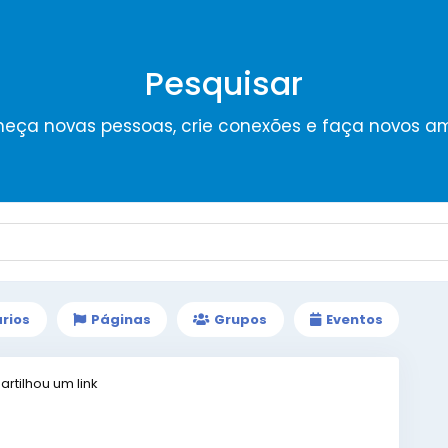
Pesquisar
eça novas pessoas, crie conexões e faça novos a
rios
Páginas
Grupos
Eventos
rtilhou um link