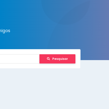
migos
Pesquisar