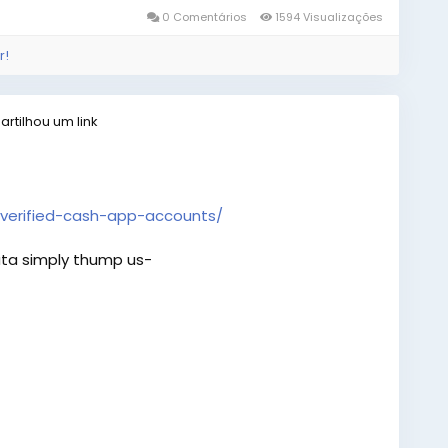
0 Comentários
1594 Visualizações
r!
rtilhou um link
verified-cash-app-accounts/
ta simply thump us-