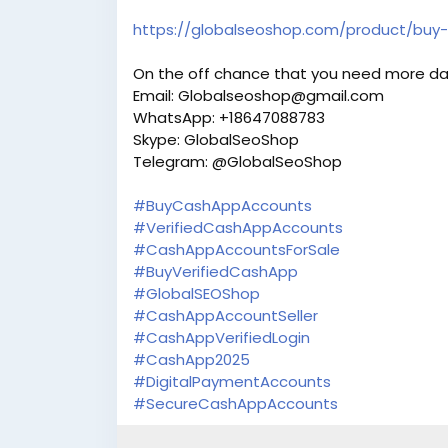
https://globalseoshop.com/product/buy-
On the off chance that you need more da
Email: Globalseoshop@gmail.com
WhatsApp: +18647088783
Skype: GlobalSeoShop
Telegram: @GlobalSeoShop
#BuyCashAppAccounts
#VerifiedCashAppAccounts
#CashAppAccountsForSale
#BuyVerifiedCashApp
#GlobalSEOShop
#CashAppAccountSeller
#CashAppVerifiedLogin
#CashApp2025
#DigitalPaymentAccounts
#SecureCashAppAccounts