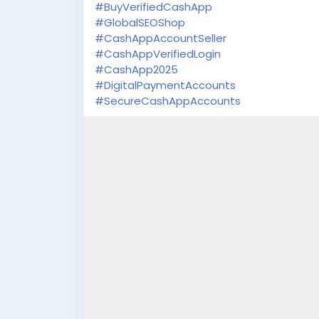
#BuyVerifiedCashApp
#GlobalSEOShop
#CashAppAccountSeller
#CashAppVerifiedLogin
#CashApp2025
#DigitalPaymentAccounts
#SecureCashAppAccounts