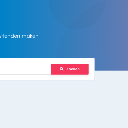
 vrienden maken
Zoeken