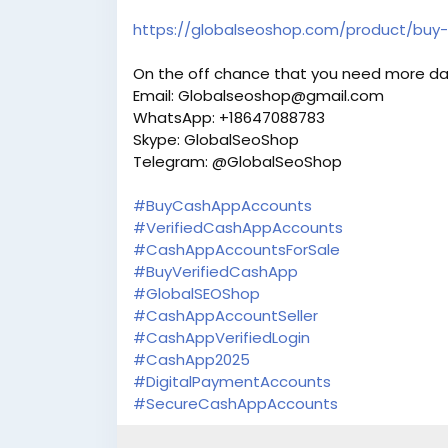
https://globalseoshop.com/product/buy-
On the off chance that you need more da
Email: Globalseoshop@gmail.com
WhatsApp: +18647088783
Skype: GlobalSeoShop
Telegram: @GlobalSeoShop
#BuyCashAppAccounts
#VerifiedCashAppAccounts
#CashAppAccountsForSale
#BuyVerifiedCashApp
#GlobalSEOShop
#CashAppAccountSeller
#CashAppVerifiedLogin
#CashApp2025
#DigitalPaymentAccounts
#SecureCashAppAccounts