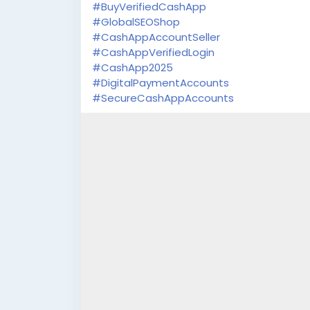
#BuyVerifiedCashApp
#GlobalSEOShop
#CashAppAccountSeller
#CashAppVerifiedLogin
#CashApp2025
#DigitalPaymentAccounts
#SecureCashAppAccounts