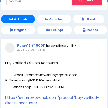
Cerca
Articoli
Articles
Utenti
Pagine
Gruppi
Events
Poiuy12 3450011
ha condiviso un link
2026-02-05 17:36:49
Buy Verified OkCoin Accounts
Gmail : smmreviewshub@gmail.com
☛ Telegram: @SMMReviewsHub
WhatsApp :+1(657)294-0994
https://smmreviewshub.com/product/buy-verified-
okcoin-accounts/