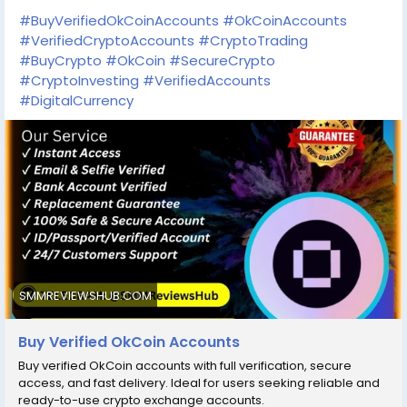
#BuyVerifiedOkCoinAccounts
#OkCoinAccounts
#VerifiedCryptoAccounts
#CryptoTrading
#BuyCrypto
#OkCoin
#SecureCrypto
#CryptoInvesting
#VerifiedAccounts
#DigitalCurrency
SMMREVIEWSHUB.COM
Buy Verified OkCoin Accounts
Buy verified OkCoin accounts with full verification, secure
access, and fast delivery. Ideal for users seeking reliable and
ready-to-use crypto exchange accounts.