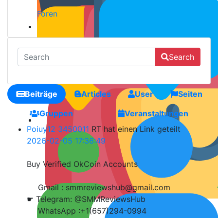
Foren
Search
Beiträge
Articles
User
Seiten
Gruppen
Veranstaltungen
Poiuy12 3450011
RT hat einen Link geteilt
2026-02-05 17:36:49
Buy Verified OkCoin Accounts
Gmail : smmreviewshub@gmail.com
☛ Telegram: @SMMReviewsHub
WhatsApp :+1(657)294-0994