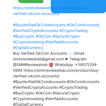
https://smmreviewshub.com/product/buy-
verified-okcoin-accounts/
#BuyVerifiedOkCoinAccounts
#OkCoinAccounts
#VerifiedCryptoAccounts
#CryptoTrading
#BuyCrypto
#OkCoin
#SecureCrypto
#CryptoInvesting
#VerifiedAccounts
#DigitalCurrency
Buy Verified OkCoin Accounts ✉️ Gmail :
smmreviewshub@gmail.com ☛ Telegram:
@SMMReviewsHub ☎️ WhatsApp :+1(657)294-
0994 https://smmreviewshub.com/product/buy-
verified-okcoin-accounts/
#BuyVerifiedOkCoinAccounts #OkCoinAccounts
#VerifiedCryptoAccounts #CryptoTrading
#BuyCrypto #OkCoin #SecureCrypto
#CryptoInvesting #VerifiedAccounts
#DigitalCurrency