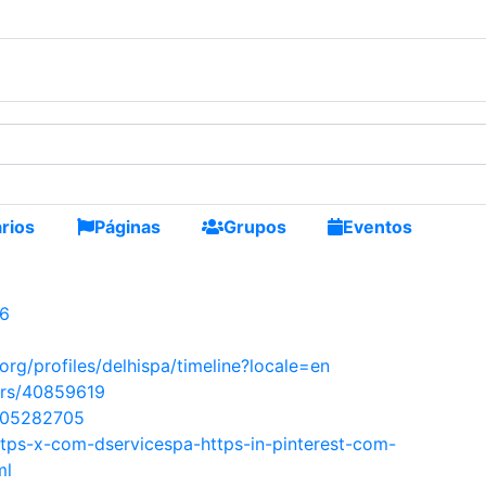
os
rios
Páginas
Grupos
Eventos
96
.org/profiles/delhispa/timeline?locale=en
ers/40859619
/105282705
ttps-x-com-dservicespa-https-in-pinterest-com-
ml