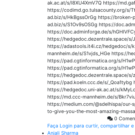
ak.ac.at/s/I8XU4XmV7Q https://md.g
https://codimd.go.tulsacounty.org/s/
ad.biz/s/HkBgssOrGg https://broken-p
ad.biz/s/S1Ov9sOSGg https://doc.ad
https://doc.adminforge.de/s/hGHlVFC
https://hedgedoc.dezentrale.space/s/
https://adastools.it4i.cz/hedgedoc/s/
mannheim.de/s/S1vjds_HGe https://h
https://pad.cgtinformatica.org/s/H1
https://pad.cgtinformatica.org/s/H1
https://hedgedoc.dezentrale.space/s/
https://pad.koeln.ccc.de/s/_Qoa1tybg
https://hedgedoc.uni-ak.ac.at/s/kMyL
https://md.ccc-mannheim.de/s/Bkr7viu
https://medium.com/@sdelhispa/our-sp
to-give-you-the-most-amazing-massa
0 Comen
Faça Login para curtir, compartilhar 
Anjali Sharma