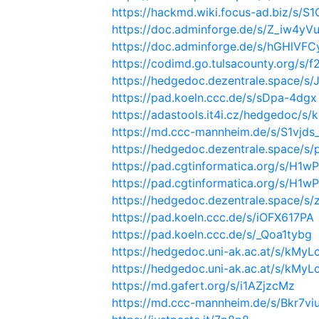
https://hackmd.wiki.focus-ad.biz/s/
https://doc.adminforge.de/s/Z_iw4yV
https://doc.adminforge.de/s/hGHlVFC
https://codimd.go.tulsacounty.org/s
https://hedgedoc.dezentrale.space/s/
https://pad.koeln.ccc.de/s/sDpa-4dgx
https://adastools.it4i.cz/hedgedoc/s/
https://md.ccc-mannheim.de/s/S1vjd
https://hedgedoc.dezentrale.space/s
https://pad.cgtinformatica.org/s/H1
https://pad.cgtinformatica.org/s/H1
https://hedgedoc.dezentrale.space/s
https://pad.koeln.ccc.de/s/iOFX617PA
https://pad.koeln.ccc.de/s/_Qoa1tybg
https://hedgedoc.uni-ak.ac.at/s/kMy
https://hedgedoc.uni-ak.ac.at/s/kMy
https://md.gafert.org/s/i1AZjzcMz
https://md.ccc-mannheim.de/s/Bkr7v