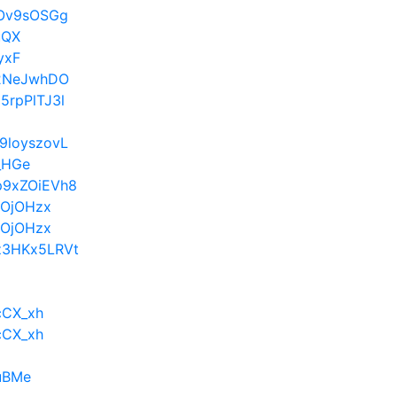
S1Ov9sOSGg
uQX
yxF
/f2NeJwhDO
J5rpPlTJ3l
k9loyszovL
s_HGe
/p9xZOiEVh8
wPOjOHzx
wPOjOHzx
/z3HKx5LRVt
LcCX_xh
LcCX_xh
iuBMe