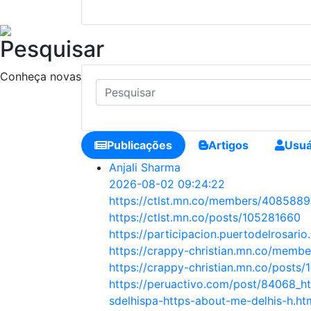
Pesquisar
Conheça novas pessoas, crie conexões e faça novos amig
Publicações
Artigos
Usuá
Anjali Sharma
2026-08-02 09:24:22
https://ctlst.mn.co/members/408588
https://ctlst.mn.co/posts/105281660
https://participacion.puertodelrosario
https://crappy-christian.mn.co/memb
https://crappy-christian.mn.co/posts
https://peruactivo.com/post/84068_h
sdelhispa-https-about-me-delhis-h.ht