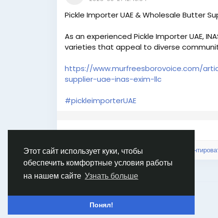
Pickle Importer UAE & Wholesale Butter Sup
As an experienced Pickle Importer UAE, INAS
varieties that appeal to diverse communitie
https://www.murfreesborovoice.com/arti
supplier-uae-inas-exim-llc
#pickleimporterUAE
Войдите, чтобы отмечать, делиться и комментирова
Этот сайт использует куки, чтобы
обеспечить комфортные условия работы
на нашем сайте
Узнать больше
© 2026 Goruss
Russian
Понял!