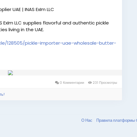
plier UAE | INAS ExIm LLC
 ExIm LLC supplies flavorful and authentic pickle
s living in the UAE.
cle/128505/pickle-importer-uae-wholesale-butter-
0 Комментарии
231 Просмотры
ть!
О Нас
Правила платформы 