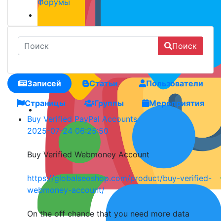
Форумы
Поиск
Записей
Статьи
Пользователи
Страницы
Группы
Мероприятия
Buy Verified PayPal Accounts
2025-07-24 06:25:50
Buy Verified Webmoney Account
https://globalseoshop.com/product/buy-verified-
webmoney-account/
On the off chance that you need more data