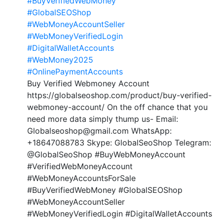
#BuyVerifiedWebMoney
#GlobalSEOShop
#WebMoneyAccountSeller
#WebMoneyVerifiedLogin
#DigitalWalletAccounts
#WebMoney2025
#OnlinePaymentAccounts
Buy Verified Webmoney Account
https://globalseoshop.com/product/buy-verified-
webmoney-account/ On the off chance that you
need more data simply thump us- Email:
Globalseoshop@gmail.com WhatsApp:
+18647088783 Skype: GlobalSeoShop Telegram:
@GlobalSeoShop #BuyWebMoneyAccount
#VerifiedWebMoneyAccount
#WebMoneyAccountsForSale
#BuyVerifiedWebMoney #GlobalSEOShop
#WebMoneyAccountSeller
#WebMoneyVerifiedLogin #DigitalWalletAccounts