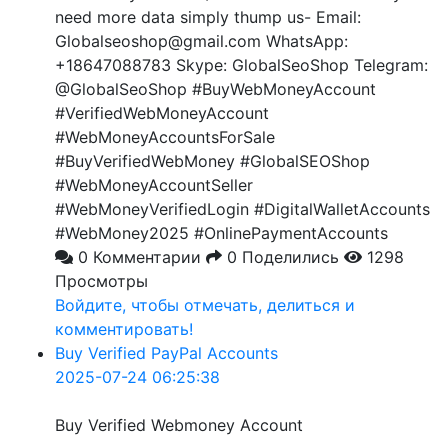
need more data simply thump us- Email:
Globalseoshop@gmail.com WhatsApp:
+18647088783 Skype: GlobalSeoShop Telegram:
@GlobalSeoShop #BuyWebMoneyAccount
#VerifiedWebMoneyAccount
#WebMoneyAccountsForSale
#BuyVerifiedWebMoney #GlobalSEOShop
#WebMoneyAccountSeller
#WebMoneyVerifiedLogin #DigitalWalletAccounts
#WebMoney2025 #OnlinePaymentAccounts
0 Комментарии
0 Поделились
1298
Просмотры
Войдите, чтобы отмечать, делиться и
комментировать!
Buy Verified PayPal Accounts
2025-07-24 06:25:38
Buy Verified Webmoney Account