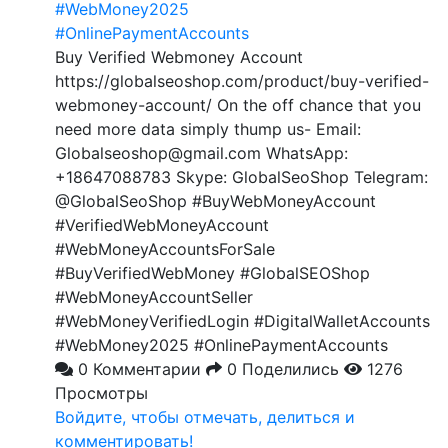
#WebMoney2025
#OnlinePaymentAccounts
Buy Verified Webmoney Account
https://globalseoshop.com/product/buy-verified-
webmoney-account/ On the off chance that you
need more data simply thump us- Email:
Globalseoshop@gmail.com WhatsApp:
+18647088783 Skype: GlobalSeoShop Telegram:
@GlobalSeoShop #BuyWebMoneyAccount
#VerifiedWebMoneyAccount
#WebMoneyAccountsForSale
#BuyVerifiedWebMoney #GlobalSEOShop
#WebMoneyAccountSeller
#WebMoneyVerifiedLogin #DigitalWalletAccounts
#WebMoney2025 #OnlinePaymentAccounts
0 Комментарии
0 Поделились
1276
Просмотры
Войдите, чтобы отмечать, делиться и
комментировать!