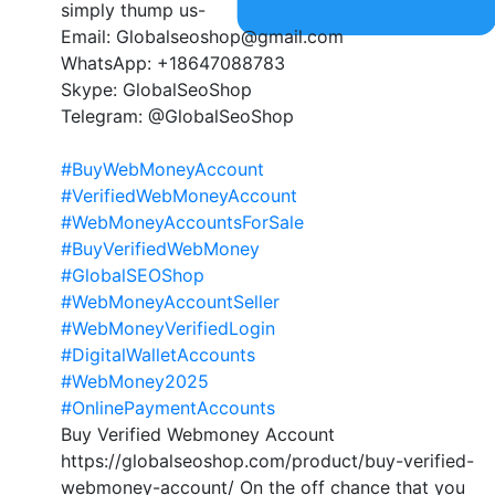
simply thump us-
Email: Globalseoshop@gmail.com
WhatsApp: +18647088783
Skype: GlobalSeoShop
Telegram: @GlobalSeoShop
#BuyWebMoneyAccount
#VerifiedWebMoneyAccount
#WebMoneyAccountsForSale
#BuyVerifiedWebMoney
#GlobalSEOShop
#WebMoneyAccountSeller
#WebMoneyVerifiedLogin
#DigitalWalletAccounts
#WebMoney2025
#OnlinePaymentAccounts
Buy Verified Webmoney Account
https://globalseoshop.com/product/buy-verified-
webmoney-account/ On the off chance that you