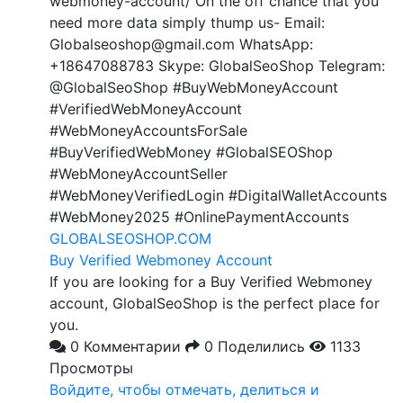
webmoney-account/ On the off chance that you
need more data simply thump us- Email:
Globalseoshop@gmail.com WhatsApp:
+18647088783 Skype: GlobalSeoShop Telegram:
@GlobalSeoShop #BuyWebMoneyAccount
#VerifiedWebMoneyAccount
#WebMoneyAccountsForSale
#BuyVerifiedWebMoney #GlobalSEOShop
#WebMoneyAccountSeller
#WebMoneyVerifiedLogin #DigitalWalletAccounts
#WebMoney2025 #OnlinePaymentAccounts
GLOBALSEOSHOP.COM
Buy Verified Webmoney Account
If you are looking for a Buy Verified Webmoney
account, GlobalSeoShop is the perfect place for
you.
0 Комментарии
0 Поделились
1133
Просмотры
Войдите, чтобы отмечать, делиться и