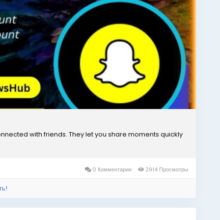
onnected with friends. They let you share moments quickly
0 Комментарии
2914 Просмотры
ть!