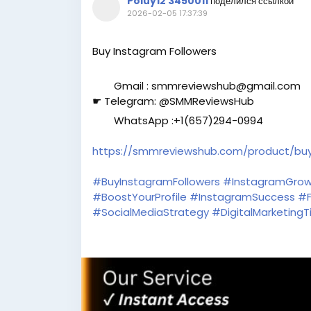
Poiuy12 3450011
поделился ссылкой
2026-02-05 17:37:39
Buy Instagram Followers
Gmail : smmreviewshub@gmail.com
☛ Telegram: @SMMReviewsHub
WhatsApp :+1(657)294-0994
https://smmreviewshub.com/product/buy
#BuyInstagramFollowers
#InstagramGrow
#BoostYourProfile
#InstagramSuccess
#F
#SocialMediaStrategy
#DigitalMarketingT