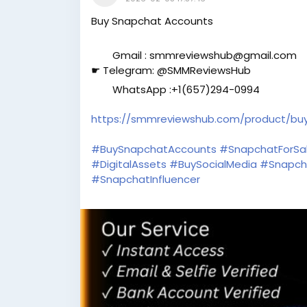
Buy Snapchat Accounts
Gmail : smmreviewshub@gmail.com
☛ Telegram: @SMMReviewsHub
WhatsApp :+1(657)294-0994
https://smmreviewshub.com/product/bu
#BuySnapchatAccounts
#SnapchatForSa
#DigitalAssets
#BuySocialMedia
#Snapch
#SnapchatInfluencer