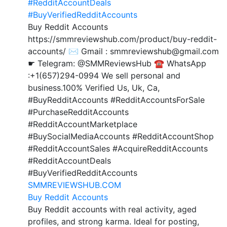
#RedditAccountDeals
#BuyVerifiedRedditAccounts
Buy Reddit Accounts
https://smmreviewshub.com/product/buy-reddit-
accounts/ ✉️ Gmail : smmreviewshub@gmail.com
☛ Telegram: @SMMReviewsHub ☎️ WhatsApp
:+1(657)294-0994 We sell personal and
business.100% Verified Us, Uk, Ca,
#BuyRedditAccounts #RedditAccountsForSale
#PurchaseRedditAccounts
#RedditAccountMarketplace
#BuySocialMediaAccounts #RedditAccountShop
#RedditAccountSales #AcquireRedditAccounts
#RedditAccountDeals
#BuyVerifiedRedditAccounts
SMMREVIEWSHUB.COM
Buy Reddit Accounts
Buy Reddit accounts with real activity, aged
profiles, and strong karma. Ideal for posting,