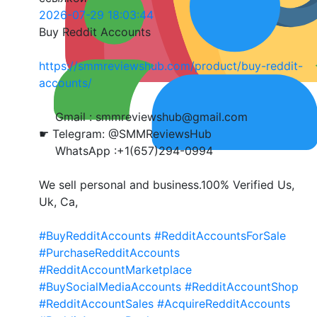
2026-07-29 18:03:44
Buy Reddit Accounts
https://smmreviewshub.com/product/buy-reddit-
accounts/
Gmail : smmreviewshub@gmail.com
☛ Telegram: @SMMReviewsHub
WhatsApp :+1(657)294-0994
We sell personal and business.100% Verified Us,
Uk, Ca,
#BuyRedditAccounts
#RedditAccountsForSale
#PurchaseRedditAccounts
#RedditAccountMarketplace
#BuySocialMediaAccounts
#RedditAccountShop
#RedditAccountSales
#AcquireRedditAccounts