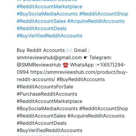
#RedditAccountMarketplace
#BuySocialMediaAccounts
#RedditAccountShop
#RedditAccountSales
#AcquireRedditAccounts
#RedditAccountDeals
#BuyVerifiedRedditAccounts
Buy Reddit Accounts ✉️ Gmail :
smmreviewshub@gmail.com ☛ Telegram:
@SMMReviewsHub ☎️ WhatsApp :+1(657)294-
0994 https://smmreviewshub.com/product/buy-
reddit-accounts/ #BuyRedditAccounts
#RedditAccountsForSale
#PurchaseRedditAccounts
#RedditAccountMarketplace
#BuySocialMediaAccounts #RedditAccountShop
#RedditAccountSales #AcquireRedditAccounts
#RedditAccountDeals
#BuyVerifiedRedditAccounts