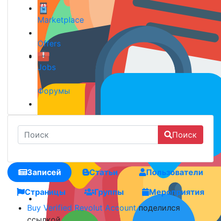
Marketplace
Offers
Jobs
Форумы
Поиск
Записей
Статьи
Пользователи
Страницы
Группы
Мероприятия
Buy Verified Revolut Account
поделился
ссылкой