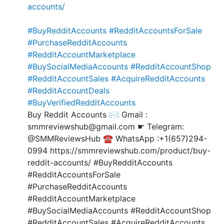
accounts/
#BuyRedditAccounts
#RedditAccountsForSale
#PurchaseRedditAccounts
#RedditAccountMarketplace
#BuySocialMediaAccounts
#RedditAccountShop
#RedditAccountSales
#AcquireRedditAccounts
#RedditAccountDeals
#BuyVerifiedRedditAccounts
Buy Reddit Accounts ✉️ Gmail :
smmreviewshub@gmail.com ☛ Telegram:
@SMMReviewsHub ☎️ WhatsApp :+1(657)294-
0994 https://smmreviewshub.com/product/buy-
reddit-accounts/ #BuyRedditAccounts
#RedditAccountsForSale
#PurchaseRedditAccounts
#RedditAccountMarketplace
#BuySocialMediaAccounts #RedditAccountShop
#RedditAccountSales #AcquireRedditAccounts