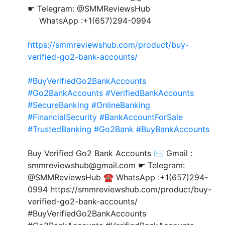
☛ Telegram: @SMMReviewsHub
WhatsApp :+1(657)294-0994
https://smmreviewshub.com/product/buy-
verified-go2-bank-accounts/
#BuyVerifiedGo2BankAccounts
#Go2BankAccounts
#VerifiedBankAccounts
#SecureBanking
#OnlineBanking
#FinancialSecurity
#BankAccountForSale
#TrustedBanking
#Go2Bank
#BuyBankAccounts
Buy Verified Go2 Bank Accounts ✉️ Gmail :
smmreviewshub@gmail.com ☛ Telegram:
@SMMReviewsHub ☎️ WhatsApp :+1(657)294-
0994 https://smmreviewshub.com/product/buy-
verified-go2-bank-accounts/
#BuyVerifiedGo2BankAccounts