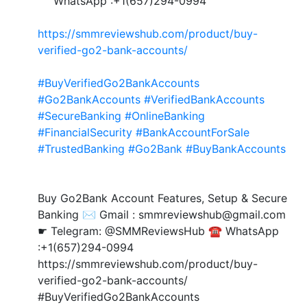
WhatsApp :+1(657)294-0994
https://smmreviewshub.com/product/buy-
verified-go2-bank-accounts/
#BuyVerifiedGo2BankAccounts
#Go2BankAccounts
#VerifiedBankAccounts
#SecureBanking
#OnlineBanking
#FinancialSecurity
#BankAccountForSale
#TrustedBanking
#Go2Bank
#BuyBankAccounts
Buy Go2Bank Account Features, Setup & Secure
Banking ✉️ Gmail : smmreviewshub@gmail.com
☛ Telegram: @SMMReviewsHub ☎️ WhatsApp
:+1(657)294-0994
https://smmreviewshub.com/product/buy-
verified-go2-bank-accounts/
#BuyVerifiedGo2BankAccounts