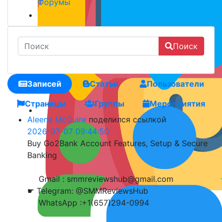
Форумы
Поиск
Записей
Статьи
Пользователи
Страницы
Группы
Мероприятия
Aleena McGuire
поделился ссылкой
2026-07-07 09:44:50
Buy Go2Bank Account Features, Setup & Secure
Banking
Gmail : smmreviewshub@gmail.com
☛ Telegram: @SMMReviewsHub
WhatsApp :+1(657)294-0994