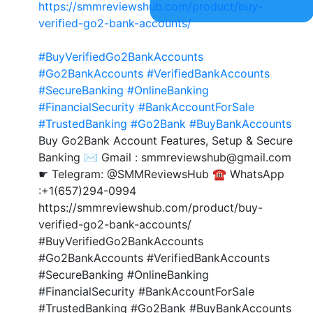
https://smmreviewshub.com/product/buy-
verified-go2-bank-accounts/
#BuyVerifiedGo2BankAccounts
#Go2BankAccounts
#VerifiedBankAccounts
#SecureBanking
#OnlineBanking
#FinancialSecurity
#BankAccountForSale
#TrustedBanking
#Go2Bank
#BuyBankAccounts
Buy Go2Bank Account Features, Setup & Secure
Banking ✉️ Gmail : smmreviewshub@gmail.com
☛ Telegram: @SMMReviewsHub ☎️ WhatsApp
:+1(657)294-0994
https://smmreviewshub.com/product/buy-
verified-go2-bank-accounts/
#BuyVerifiedGo2BankAccounts
#Go2BankAccounts #VerifiedBankAccounts
#SecureBanking #OnlineBanking
#FinancialSecurity #BankAccountForSale
#TrustedBanking #Go2Bank #BuyBankAccounts