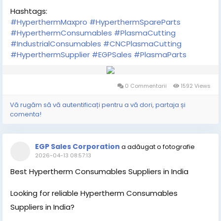
Hashtags:
#HyperthermMaxpro
#HyperthermSpareParts
#HyperthermConsumables
#PlasmaCutting
#IndustrialConsumables
#CNCPlasmaCutting
#HyperthermSupplier
#EGPSales
#PlasmaParts
0 Commentarii
1592 Views
Vă rugăm să vă autentificați pentru a vă dori, partaja și
comenta!
EGP Sales Corporation
a adăugat o fotografie
2026-04-13 08:57:13
Best Hypertherm Consumables Suppliers in India
Looking for reliable Hypertherm Consumables
Suppliers in India?