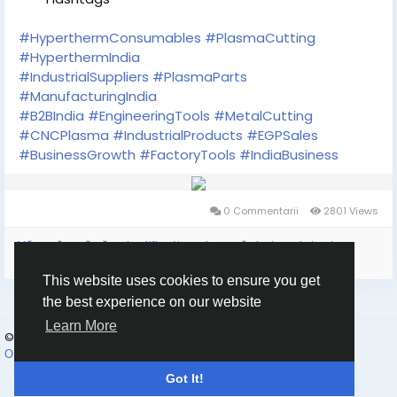
#HyperthermConsumables
#PlasmaCutting
#HyperthermIndia
#IndustrialSuppliers
#PlasmaParts
#ManufacturingIndia
#B2BIndia
#EngineeringTools
#MetalCutting
#CNCPlasma
#IndustrialProducts
#EGPSales
#BusinessGrowth
#FactoryTools
#IndiaBusiness
0 Commentarii
2801 Views
Vă rugăm să vă autentificați pentru a vă dori, partaja și
comenta!
This website uses cookies to ensure you get
the best experience on our website
Learn More
© 2026 Goruss
Romaian
О Нас
Правила платформы Goruss. Ru
Конфиденциальность
Contacteaza-ne
Director
Got It!