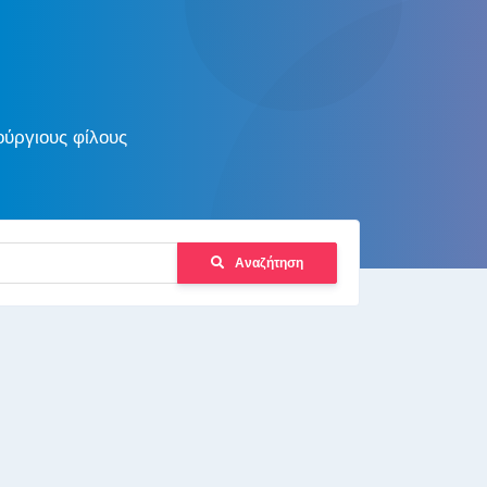
ούργιους φίλους
Αναζήτηση