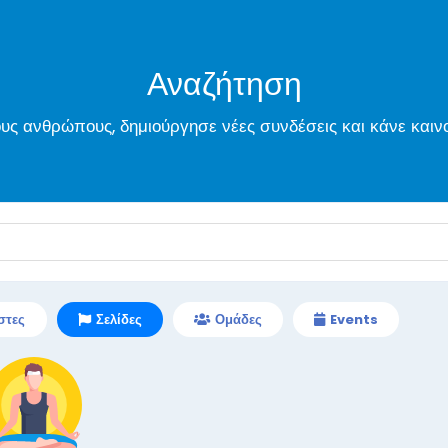
Αναζήτηση
ς ανθρώπους, δημιούργησε νέες συνδέσεις και κάνε καιν
στες
Σελίδες
Ομάδες
Events