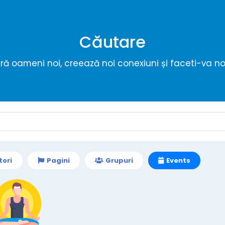
Căutare
ă oameni noi, creează noi conexiuni și faceti-va noi
tori
Pagini
Grupuri
Events