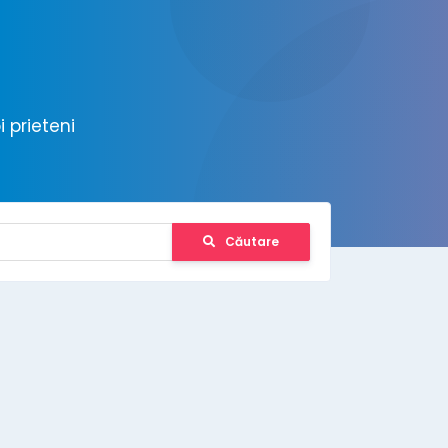
 prieteni
Căutare