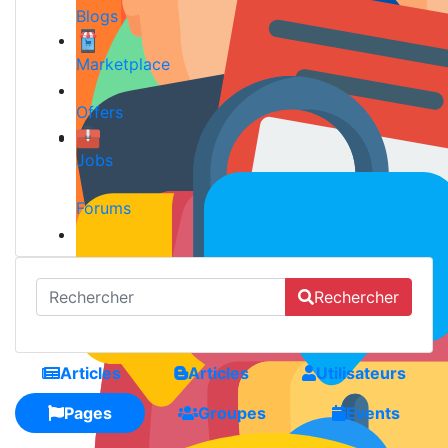
Blogs
Marketplace
Offers
Jobs
Forums
Rechercher
Articles
Articles
Utilisateurs
Pages
Groupes
Events