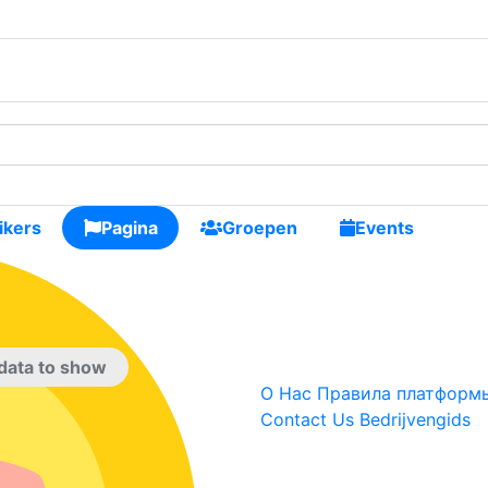
nieuwe vrienden maken
ikers
Pagina
Groepen
Events
data to show
О Нас
Правила платформы
Contact Us
Bedrijvengids