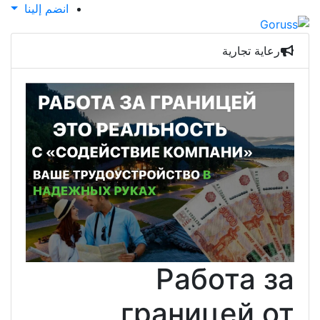
انضم إلينا
Рабо
границ