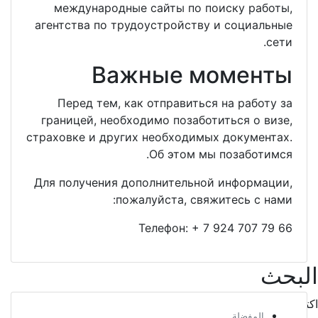
международные сайты по по
агентства по трудоустройству 
Важные м
Перед тем, как отправиться
границей, необходимо позабот
страховке и других необходимых
Об этом мы 
Для получения дополнительной
пожалуйста, свяж
Телефон:
+ 7 
نشاء اتصالات جديدة وصداقات جديدة