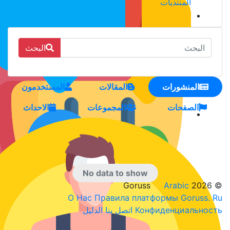
البحث
المقالات
المستخدمون
المجموعات
الاحداث
No data to show
О Нас
Правила платф
الدليل
اتصل بنا
Конф