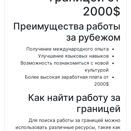
Преимущества 
за р
Получение международног
Улучшение языковых 
Возможность познакомиться 
к
Более высокая заработная 
Как найти ра
гр
Для поиска работы за гр
использовать различные ресурс