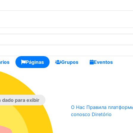
os
rios
Páginas
Grupos
Eventos
dado para exibir
О Нас
Правила платформы
conosco
Diretório