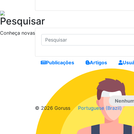
Pesquisar
Conheça novas pessoas, crie conexões e faça novos amig
Publicações
Artigos
Usuá
Nenhum 
© 2026 Goruss
Portuguese (Brazil)