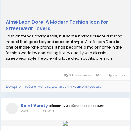
Aimé Leon Dore: A Modern Fashion Icon for
Streetwear Lovers.
Fashion trends change fast, but some brands create a lasting
impact that goes beyond seasonal hype. Aimé Leon Dore is
one of those rare brands. It has become a major name in the
fashion world by combining luxury quality with classic
streetwear style. People who love clean outfits, premium
fabrics, and timeless design often choose this brand over
louder fashion labels. Many shoppers...
0 Комментарии
505 Просмотры
Войдите, чтобы отмечать, делиться и комментировать!
Saint Vanity
обновить изображение профиля
2026-04-21 04:10:51