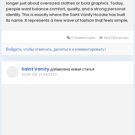
longer just about oversized clothes or bold graphics. Today,
people want balance comfort, quality, and a strong personal
identity. This is exactly where the Saint Vanity Hoodie has built
its name. It represents a new wave of fashion that feels simple,
premium, and easy to wear in everyday life. From casual
outfits to styled...
0 Комментарии
494 Просмотры
Войдите, чтобы отмечать, делиться и комментировать!
Saint Vanity
добавлена новая статья
2026-04-21 04:33:32