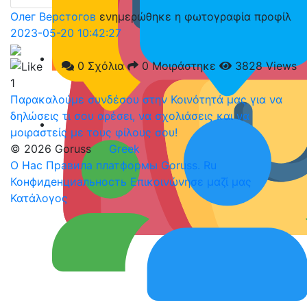
Олег Верстогов
ενημερώθηκε η φωτογραφία προφίλ
2023-05-20 10:42:27
0 Σχόλια
0 Μοιράστηκε
3828 Views
1
Παρακαλούμε συνδέσου στην Κοινότητά μας για να
δηλώσεις τι σου αρέσει, να σχολιάσεις και να
μοιραστείς με τους φίλους σου!
© 2026 Goruss
Greek
О Нас
Правила платформы Goruss. Ru
Конфиденциальность
Επικοινώνησε μαζί μας
Κατάλογος