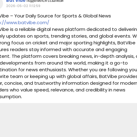
Bat Vide
поделился ссылкой
2026-05-02 11:12:59
Vibe – Your Daily Source for Sports & Global News
p://www.batvibe.com/
ibe is a reliable digital news platform dedicated to deliveri
ly updates on sports, trending stories, and global events. W
rong focus on cricket and major sporting highlights, BatVibe
ures readers stay informed with accurate and engaging
tent. The platform covers breaking news, in-depth analysis,
 developments from around the world, making it a go-to
tination for news enthusiasts. Whether you are following you
rite team or keeping up with global affairs, BatVibe provide
ar, concise, and trustworthy information designed for moder
ers who value speed, relevance, and credibility in news
sumption.