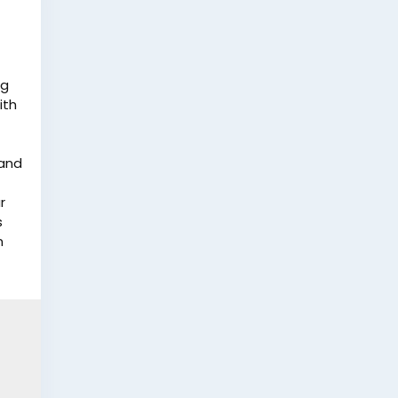
ng
ith
 and
r
s
n