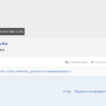
.BATVIBE.COM
vibe
ibe
0 Комментарии
719 Прос
ите, чтобы отмечать, делиться и комментировать!
О Нас
Правила платформы 