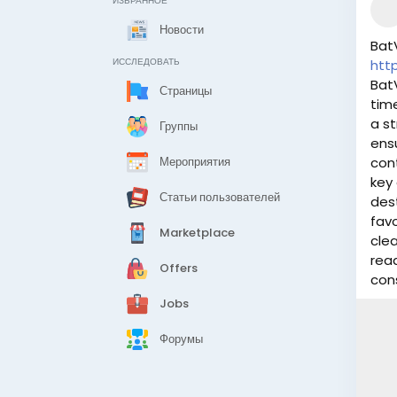
ИЗБРАННОЕ
Новости
Bat
ИССЛЕДОВАТЬ
htt
BatV
Страницы
time
a st
Группы
ens
Мероприятия
con
key
Статьи пользователей
des
favo
Marketplace
cle
read
Offers
con
Jobs
Форумы