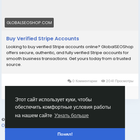
GLOBALSEOSHOP.COM
Buy Verified Stripe Accounts
Looking to buy verified Stripe accounts online? GlobalSEOShop
offers secure, authentic, and fully verified Stripe accounts for
smooth business transactions. Get yours today from a trusted
source.
0 Комментарии
2041 Просмотры
Войдите, чтобы отмечать, делиться и комментировать!
Этот сайт использует куки, чтобы
обеспечить комфортные условия работы
на нашем сайте
Узнать больше
© 2026 Goruss
Russian
О Нас
Правила платформы Goruss. Ru
Конфиденциальность
Свяжитесь с нами
Каталог
Понял!