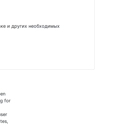
овке и других необходимых
een
g for
user
tes,