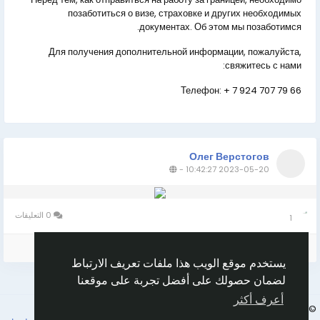
позаботиться о визе, страховке и других необходимых
документах. Об этом мы позаботимся.
Для получения дополнительной информации, пожалуйста,
свяжитесь с нами:
Телефон:
+ 7 924 707 79 66
Олег Верстогов
-
2023-05-20 10:42:27
0 التعليقات
1
الرجاء تسجيل الدخول , للأعجاب والمشاركة والتعليق على هذا!
يستخدم موقع الويب هذا ملفات تعريف الارتباط
لضمان حصولك على أفضل تجربة على موقعنا
أعرف أكثر
Arabic
© 2026 Goruss