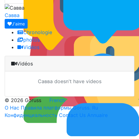
Савва
J'aime
Chronologie
photos
Vidéos
Vidéos
Савва doesn't have videos
© 2026 Goruss
French
О Нас
Правила платформы Goruss. Ru
Конфиденциальность
Contact Us
Annuaire