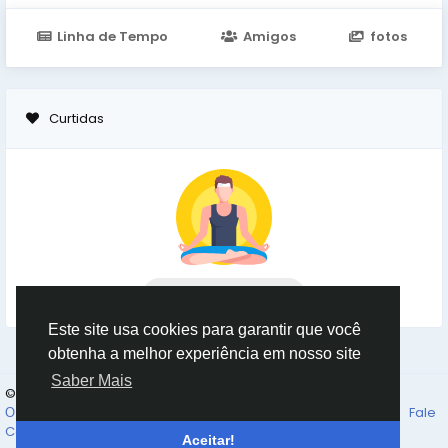
Linha de Tempo
Amigos
fotos
Curtidas
No data to show
Este site usa cookies para garantir que você
obtenha a melhor experiência em nosso site
Saber Mais
© 2026 Goruss
Portuguese
О Нас
Правила платформы Goruss. Ru
Конфиденциальность
Fale
Conosco
Diretório
Aceitar!