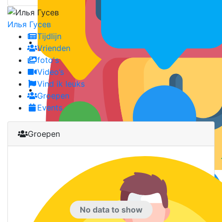
Илья Гусев
Tijdlijn
Vrienden
foto's
Video’s
Vind ik leuks
Groepen
Events
Groepen
No data to show