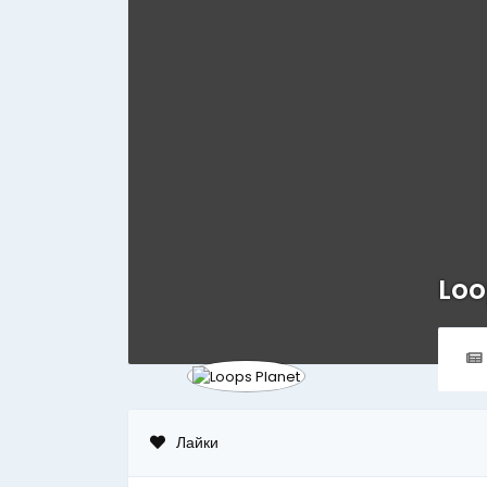
Loo
Лайки