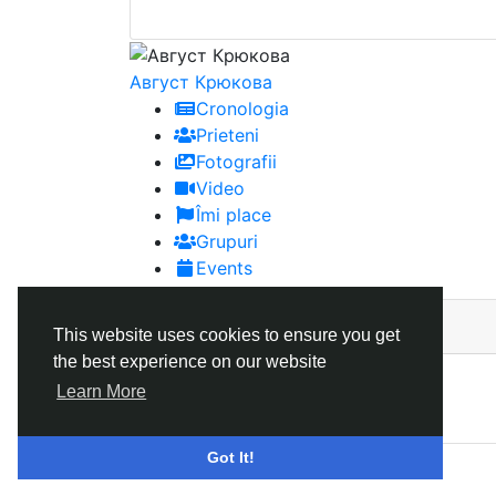
Август Крюковa
Cronologia
Prieteni
Fotografii
Video
Îmi place
Grupuri
Events
Video
This website uses cookies to ensure you get
the best experience on our website
Learn More
© 2026 Goruss
Romaian
Got It!