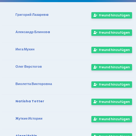
Григорий Лазаревa
Freund hinzufügen
Александр Блиновa
Freund hinzufügen
Инга Мухин
Freund hinzufügen
Олег Верстогов
Freund hinzufügen
Виолетта Викторовна
Freund hinzufügen
Natisha Totter
Freund hinzufügen
Жуткие Истории
Freund hinzufügen
Alexei Fokin