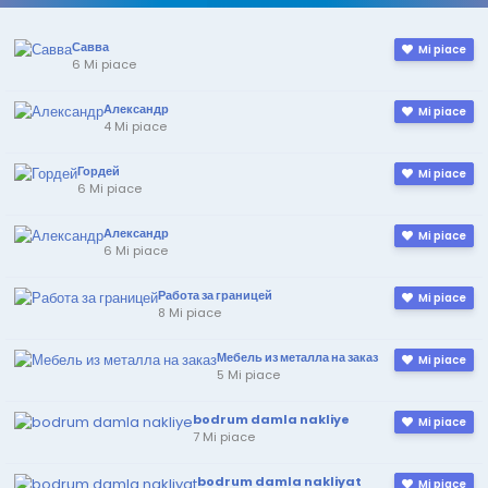
Савва
Mi piace
6 Mi piace
Александр
Mi piace
4 Mi piace
Гордей
Mi piace
6 Mi piace
Александр
Mi piace
6 Mi piace
Работа за границей
Mi piace
8 Mi piace
Мебель из металла на заказ
Mi piace
5 Mi piace
bodrum damla nakliye
Mi piace
7 Mi piace
bodrum damla nakliyat
Mi piace