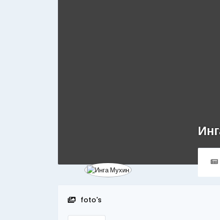
Инг
foto's