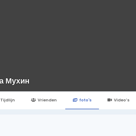
а Мухин
Tijdlijn
Vrienden
foto's
Video’s