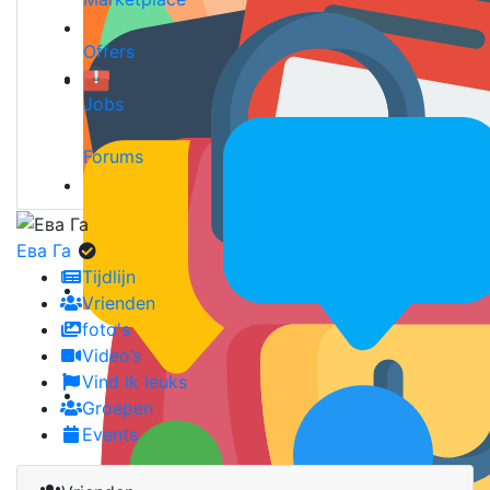
Offers
Jobs
Forums
Ева Га
Tijdlijn
Vrienden
foto's
Video’s
Vind ik leuks
Groepen
Events