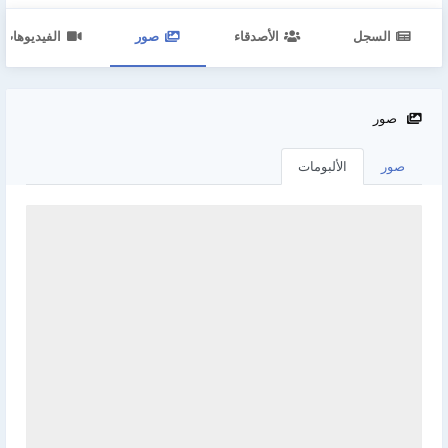
السجل
الأصدقاء
صور
الفيديوهات
صور
صور
الألبومات