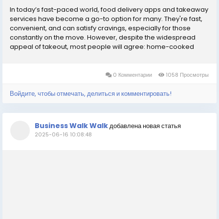
In today’s fast-paced world, food delivery apps and takeaway
services have become a go-to option for many. They're fast,
convenient, and can satisfy cravings, especially for those
constantly on the move. However, despite the widespread
appeal of takeout, most people will agree: home-cooked
food always tastes better. There’s something deeply
comforting and satisfying about a homemade...
0 Комментарии
1058 Просмотры
Войдите, чтобы отмечать, делиться и комментировать!
Business Walk Walk
добавлена новая статья
2025-06-16 10:08:48