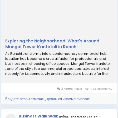
Exploring the Neighborhood: What's Around
Mangal Tower Kantatoli in Ranchi
As Ranchi transforms into a contemporary commercial hub,
location has become a crucial factor for professionals and
businesses in choosing office spaces. Mangal Tower Kantatoli
, one of the city's top commercial properties, attracts interest
not only for its connectivity and infrastructure but also for the
vibrant, well-equipped neighborhood surrounding the
building. From basic amenities to...
0 Комментарии
1053 Просмотры
Войдите, чтобы отмечать, делиться и комментировать!
Business Walk Walk
добавлена новая статья