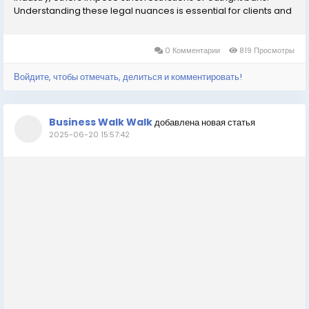
Understanding these legal nuances is essential for clients and
agencies alike. This article explores the legality of escort
services globally, with a focus on...
0 Комментарии
819 Просмотры
Войдите, чтобы отмечать, делиться и комментировать!
Business Walk Walk
добавлена новая статья
2025-06-20 15:57:42