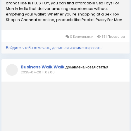
brands like 18 PLUS TOY, you can find affordable Sex Toys For
Men In India that deliver amazing experiences without
emptying your wallet. Whether you’re shopping at a Sex Toy
Shop In Chennai or online, products like Pocket Pussy For Men
In India and Masturbation Toys For Men offer quality and fun at
budget-friendly...
0 Комментарии
851 Просмотры
Войдите, чтобы отмечать, делиться и комментировать!
Business Walk Walk
добавлена новая статья
2025-07-26 11:09:00