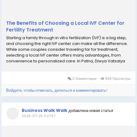
The Benefits of Choosing a Local IVF Center for
Fertility Treatment
Starting a family through in vitro fertilization (IVF) is a big step,
and choosing the right IVF center can make all the difference.
While some couples consider traveling far for treatment,
selecting a local IVF center offers many advantages, from
convenience to personalized care. In Patna, Diwya Vatsalya
Mamta Fertility Centre, known as the Best IVF Center in Patna,
provides top-quality care...
0 Комментарии
888 Просмотры
Войдите, чтобы отмечать, делиться и комментировать!
Business Walk Walk
добавлена новая статья
2025-07-25 11:27:57