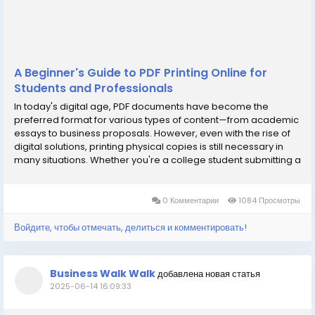
A Beginner's Guide to PDF Printing Online for
Students and Professionals
In today's digital age, PDF documents have become the
preferred format for various types of content—from academic
essays to business proposals. However, even with the rise of
digital solutions, printing physical copies is still necessary in
many situations. Whether you're a college student submitting a
dissertation or a professional preparing an official report, PDF
Printing Online is a...
0 Комментарии
1084 Просмотры
Войдите, чтобы отмечать, делиться и комментировать!
Business Walk Walk
добавлена новая статья
2025-06-14 16:09:33