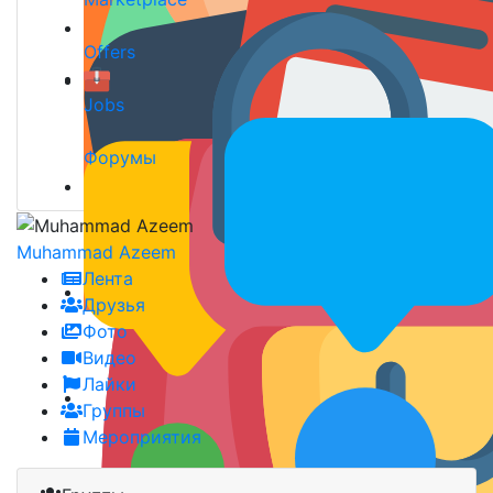
Offers
Jobs
Форумы
Muhammad Azeem
Лента
Друзья
Фото
Видео
Лайки
Группы
Мероприятия