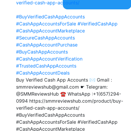
verified-cash-app-accounts/
#BuyVerifiedCashAppAccounts
#CashAppAccountsForSale
#VerifiedCashApp
#CashAppAccountMarketplace
#SecureCashAppAccounts
#CashAppAccountPurchase
#BuyCashAppAccounts
#CashAppAccountVerification
#TrustedCashAppAccounts
#CashAppAccountDeals
Buy Verified Cash App Accounts ✉️ Gmail :
smmreviewshub@gmail.com ☛ Telegram:
@SMMReviewsHub ☎️ WhatsApp :+1(657)294-
0994 https://smmreviewshub.com/product/buy-
verified-cash-app-accounts/
#BuyVerifiedCashAppAccounts
#CashAppAccountsForSale #VerifiedCashApp
#CashAppAccountMarketplace