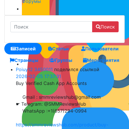
Форумы
Поиск
Записей
Статьи
Пользователи
Страницы
Группы
Мероприятия
Poiuy12 3450011
поделился ссылкой
2026-02-05 17:37:31
Buy Verified Cash App Accounts
Gmail : smmreviewshub@gmail.com
☛ Telegram: @SMMReviewsHub
WhatsApp :+1(657)294-0994
https://smmreviewshub.com/product/buy-