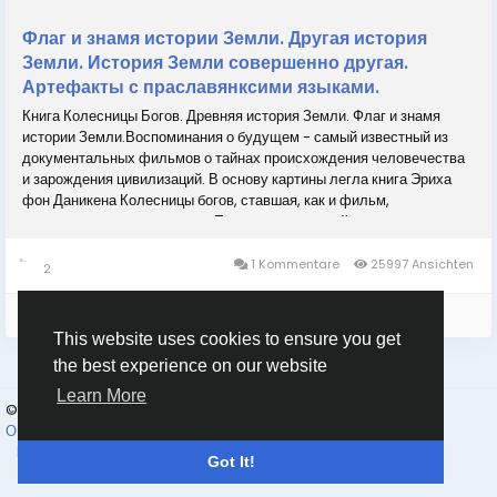
Флаг и знамя истории Земли. Другая история
Земли. История Земли совершенно другая.
Артефакты с праславянксими языками.
Книга Колесницы Богов. Древняя история Земли. Флаг и знамя
истории Земли.Воспоминания о будущем - самый известный из
документальных фильмов о тайнах происхождения человечества
и зарождения цивилизаций. В основу картины легла книга Эриха
фон Даникена Колесницы богов, ставшая, как и фильм,
бестселлером во всем мире.Его автор, немецкий исследователь
Эрих фон Деникен, потряс воображение...
1 Kommentare
25997 Ansichten
2
Please log in to like, share and comment!
This website uses cookies to ensure you get
the best experience on our website
Learn More
© 2026 Goruss
Deutsch
О Нас
Правила платформы Goruss. Ru
Конфиденциальность
Kontaktieren Sie uns
Verzeichnis
Got It!