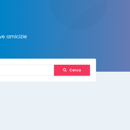
ve amicizie
Cerca