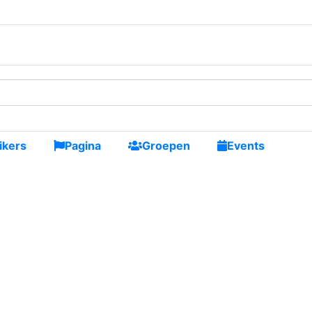
nieuwe vrienden maken
ikers
Pagina
Groepen
Events