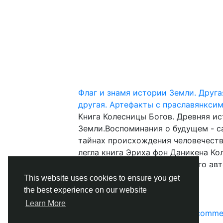
Флаг и знамя истории Земли. Друг
другая. Артефакты с праславянкси
Книга Колесницы Богов. Древняя ис
Земли.Воспоминания о будущем - с
тайнах происхождения человечеств
легла книга Эриха фон Даникена Кол
бестселлером во всем мире.Его авт
потряс воображение...
This website uses cookies to ensure you get
the best experience on our website
2
Learn More
Please log in to like, share and comme