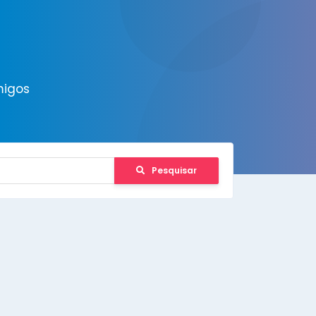
migos
Pesquisar