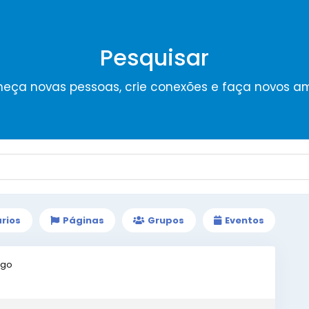
Pesquisar
eça novas pessoas, crie conexões e faça novos a
rios
Páginas
Grupos
Eventos
igo