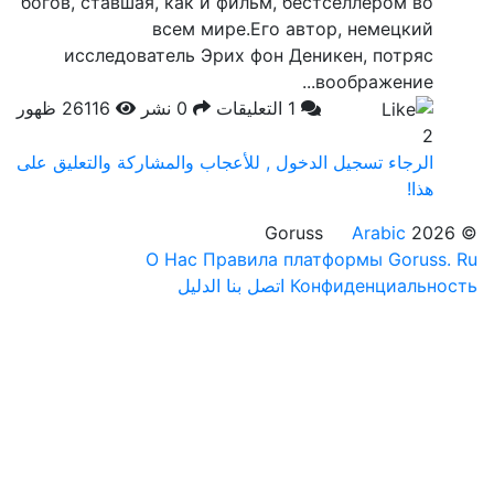
богов, ставшая, как и фильм, бестс
всем мире.Его автор
исследователь Эрих фон Деник
во
1 التعليقات
0 نشر
26116 ظهور
 الدخول , للأعجاب والمشاركة والتعليق على
О Нас
Правила платф
الدليل
اتصل بنا
Конф