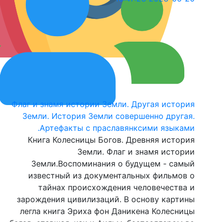
Флаг и знамя истории Земли. Друг
Земли. История Земли совершен
Артефакты с праславянксим
Книга Колесницы Богов. Древн
Земли. Флаг и зна
Земли.Воспоминания о будущ
известный из документальных
тайнах происхождения чело
зарождения цивилизаций. В осно
легла книга Эриха фон Даникена