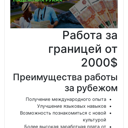
Рабо
границ
Преимущества 
за р
Получение международног
Улучшение языковых 
Возможность познакомиться 
к
Более высокая заработная 