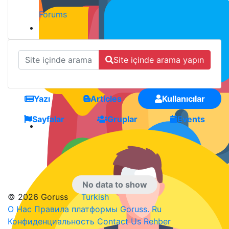
Forums
Site içinde arama yapın
Yazı
Articles
Kullanıcılar
Sayfalar
Gruplar
Events
No data to show
© 2026 Goruss
Turkish
О Нас
Правила платформы Goruss. Ru
Конфиденциальность
Contact Us
Rehber