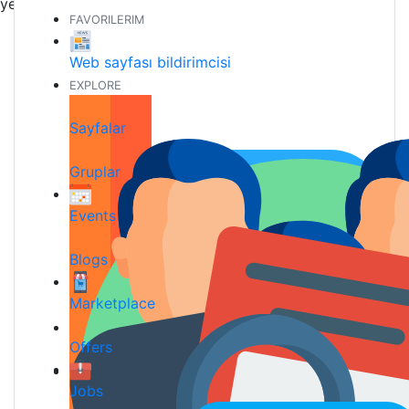
yeni arkadaşlar edinmek
FAVORILERIM
Web sayfası bildirimcisi
EXPLORE
Sayfalar
Gruplar
Events
Blogs
Marketplace
Offers
Jobs