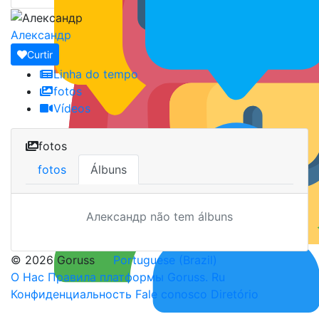
Александр
Curtir
Linha do tempo
fotos
Vídeos
fotos
fotos
Álbuns
Александр não tem álbuns
© 2026 Goruss
Portuguese (Brazil)
О Нас
Правила платформы Goruss. Ru
Конфиденциальность
Fale conosco
Diretório