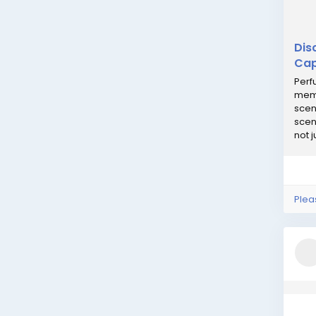
Dis
Cap
Perf
memo
scent
scen
not j
Plea