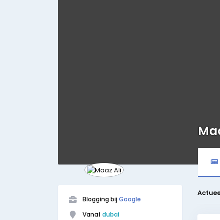
Maa
Actuee
Blogging bij
Google
Vanaf
dubai