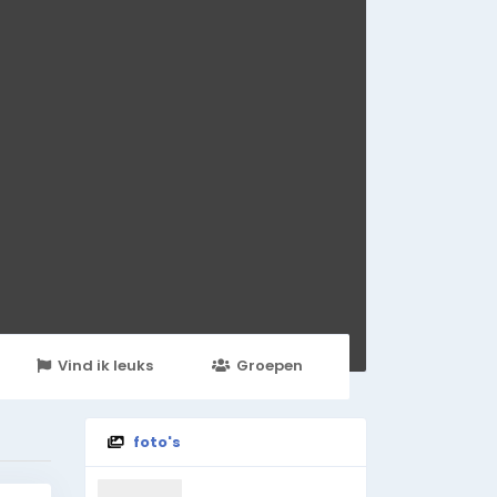
Vind ik leuks
Groepen
Events
foto's