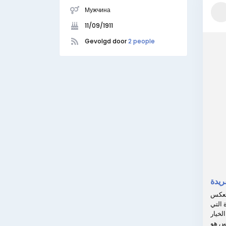
Мужчина
11/09/1911
Gevolgd door
2 people
ريدة
 تعكس
 التي
لخيار
بس هو