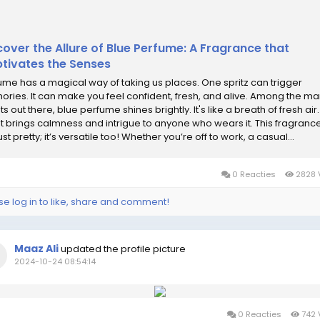
cover the Allure of Blue Perfume: A Fragrance that
tivates the Senses
ume has a magical way of taking us places. One spritz can trigger
ries. It can make you feel confident, fresh, and alive. Among the m
s out there, blue perfume shines brightly. It's like a breath of fresh air
t brings calmness and intrigue to anyone who wears it. This fragrance
ust pretty; it’s versatile too! Whether you’re off to work, a casual...
0 Reacties
2828 
se log in to like, share and comment!
Maaz Ali
updated the profile picture
2024-10-24 08:54:14
0 Reacties
742 