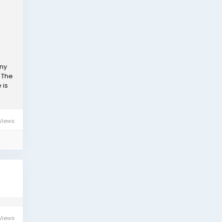
any
. The
 is
Views
Views