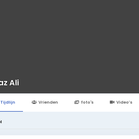
z Ali
Tijdlijn
Vrienden
foto's
Video’s
l