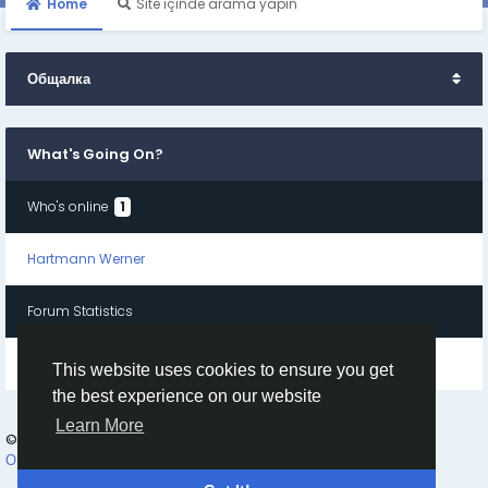
Home
Site içinde arama yapın
Общалка
What's Going On?
Who's online
1
Hartmann Werner
Forum Statistics
Threads
: 0
Replies
: 0
Üyeler
: 5,844
This website uses cookies to ensure you get
the best experience on our website
Learn More
© 2026 Goruss
Turkish
О Нас
Правила платформы Goruss. Ru
Конфиденциальность
Contact Us
Rehber