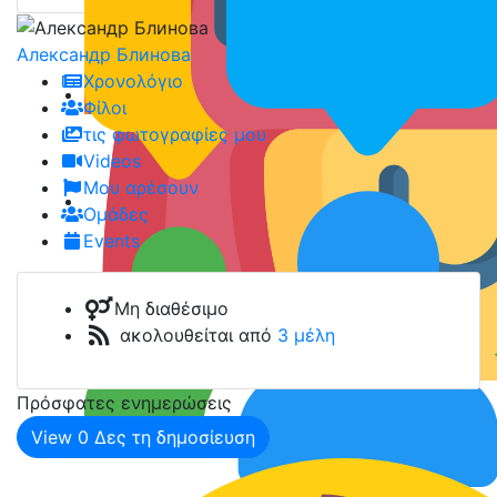
Александр Блиновa
Χρονολόγιο
Φίλοι
τις φωτογραφίες μου
Videos
Μου αρέσουν
Ομάδες
Events
Μη διαθέσιμο
ακολουθείται από
3 μέλη
Πρόσφατες ενημερώσεις
View
0
Δες τη δημοσίευση