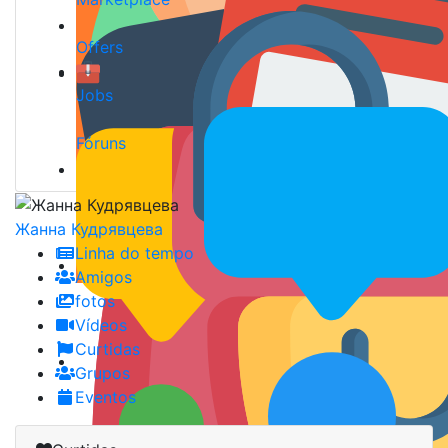
Offers
Jobs
Fóruns
Жанна Кудрявцевa
Linha do tempo
Amigos
fotos
Vídeos
Curtidas
Grupos
Eventos