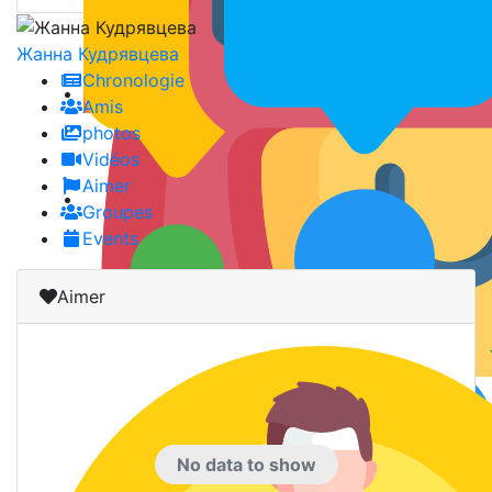
Жанна Кудрявцевa
Chronologie
Amis
photos
Vidéos
Aimer
Groupes
Events
Aimer
No data to show