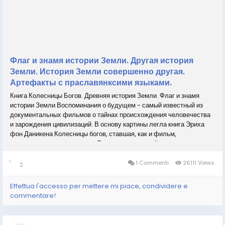
Флаг и знамя истории Земли. Другая история
Земли. История Земли совершенно другая.
Артефакты с праславянксими языками.
Книга Колесницы Богов. Древняя история Земли. Флаг и знамя
истории Земли.Воспоминания о будущем - самый известный из
документальных фильмов о тайнах происхождения человечества
и зарождения цивилизаций. В основу картины легла книга Эриха
фон Даникена Колесницы богов, ставшая, как и фильм,
бестселлером во всем мире.Его автор, немецкий исследователь
Эрих фон Деникен, потряс воображение...
1 Commenti
26111 Views
2
Effettua l'accesso per mettere mi piace, condividere e
commentare!