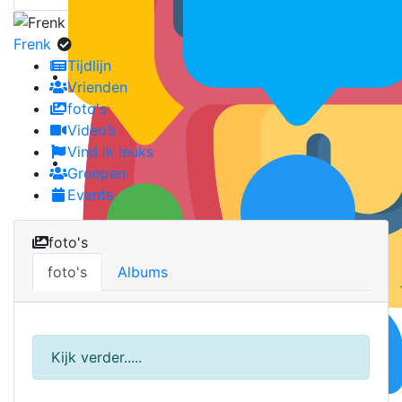
Frenk
Tijdlijn
Vrienden
foto's
Video’s
Vind ik leuks
Groepen
Events
foto's
foto's
Albums
Kijk verder.....